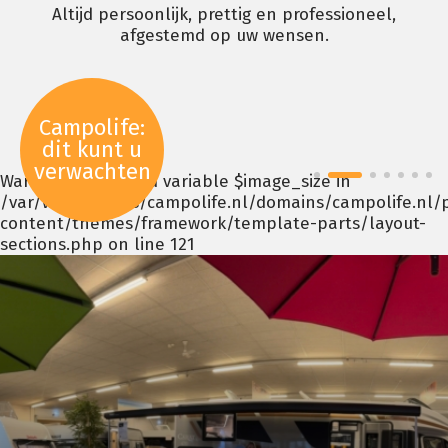
Altijd persoonlijk, prettig en professioneel,
afgestemd op uw wensen.
Campolife:
dit kunt u
verwachten
Warning
: Undefined variable $image_size in
/var/www/vhosts/campolife.nl/domains/campolife.nl/
content/themes/framework/template-parts/layout-
sections.php
on line
121