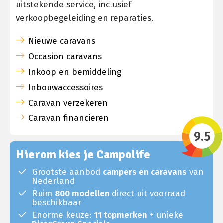
uitstekende service, inclusief
verkoopbegeleiding en reparaties.
Nieuwe caravans
Occasion caravans
Inkoop en bemiddeling
Inbouwaccessoires
Caravan verzekeren
Caravan financieren
9.5
Hierom kies je Campolife
Grootste aanbod
campers en caravans
van
Nederland
Ruim
800 modellen
direct uit voorraad
beschikbaar
Enorme keuze:
11 topmerken
+ unieke