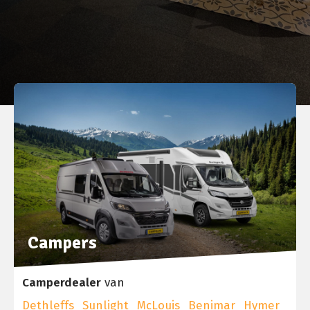
Campers
Camperdealer
van
Dethleffs
Sunlight
McLouis
Benimar
Hymer