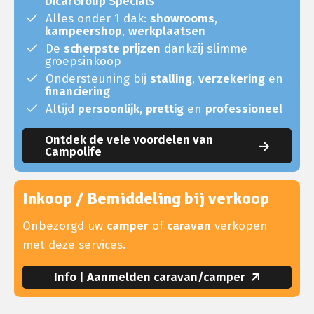
DicarGroup Specials
Alles onder 1 dak:
showrooms
,
kampeershop
,
werkplaatsen
De
scherpste prijzen
dankzij slimme
groepsinkoop
Ondersteuning bij
stalling
,
verzekering
en
financiering
Altijd
persoonlijk
,
prettig
en
professioneel
Ontdek de vele voordelen van
Campolife
Inkoop / Bemiddeling bij verkoop
Onbezorgd uw
camper
of
caravan
verkopen
met deze services.
Info | Aanmelden caravan/camper